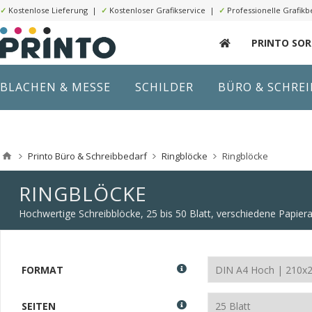
✓
Kostenlose Lieferung |
✓
Kostenloser Grafikservice |
✓
Professionelle Grafikb
PRINTO SO
BLACHEN & MESSE
SCHILDER
BÜRO & SCHRE
Printo Büro & Schreibbedarf
Ringblöcke
Ringblöcke
RINGBLÖCKE
Hochwertige Schreibblöcke, 25 bis 50 Blatt, verschiedene Papier
FORMAT
SEITEN