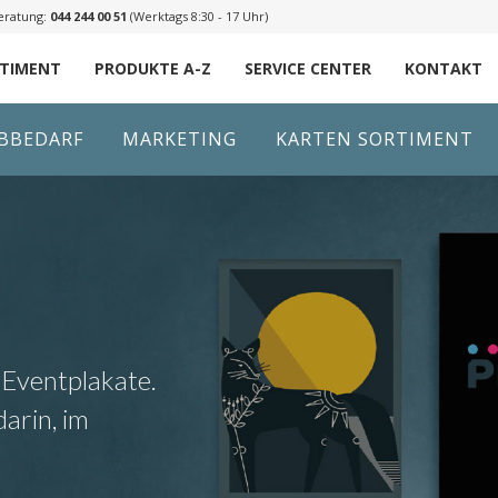
eratung:
044 244 00 51
(Werktags 8:30 - 17 Uhr)
RTIMENT
PRODUKTE A-Z
SERVICE CENTER
KONTAKT
IBBEDARF
MARKETING
KARTEN SORTIMENT
 Eventplakate.
arin, im